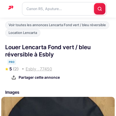
Accueil
Voir toutes les annonces Lencarta Fond vert / bleu réversible
Support
Location Lencarta
Blog
Louer Lencarta Fond vert / bleu
Nous
réversible à Esbly
contacter
PRO
5
(2)
Esbly , 77450
Partager cette annonce
Images