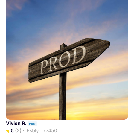
Vivien R.
PRO
5
(2)
Esbly , 77450