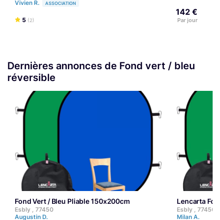
Vivien R.
ASSOCIATION
142 €
5
Par jour
(2)
Dernières annonces de Fond vert / bleu
réversible
Fond Vert / Bleu Pliable 150x200cm
Lencarta Fon
Esbly , 77450
Esbly , 77450
Augustin D.
Milan A.