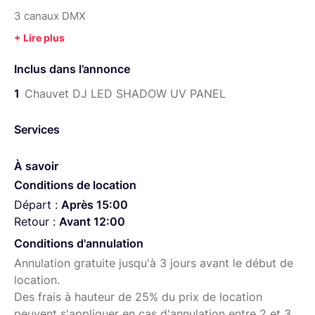
3 canaux DMX
Source lumineuse : 192 LED
11W
Inclus dans l’annonce
Le prix est pour la paire
1
Chauvet DJ LED SHADOW UV PANEL
Services
À savoir
Conditions de location
Départ :
Après 15:00
Retour :
Avant 12:00
Conditions d'annulation
Annulation gratuite jusqu'à 3 jours avant le début de
location.
Des frais à hauteur de 25% du prix de location
peuvent s'appliquer en cas d'annulation entre 2 et 3