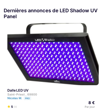
Dernières annonces de LED Shadow UV
Panel
Dalle LED UV
Saint-Priest , 69800
Nicolas M.
PRO
8 €
5
Par jour
(1)