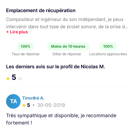
Emplacement de récupération
Compositeur et ingénieur du son indépendant, je peux
intervenir dans tout type de projet sonore, de la prise de
son au mixage, en passant par le mastering, le sound
design et le montage. Mon activité concerne également
100%
Moins de 10 heures
100%
la sonorisation d’événements dans différents domaines,
Taux de réponse
Délai de réponse
Locations approuvées
la location, ainsi que la vente et la réparation
d’équipements sono et audiovisuels.
Les derniers avis sur le profil de Nicolas M.
5
(1)
Timothé A.
TA
5
30-05-2019
Très sympathique et disponible, je recommande
fortement !