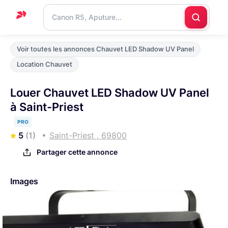
Accueil
Voir toutes les annonces Chauvet LED Shadow UV Panel
Support
Location Chauvet
Blog
Louer Chauvet LED Shadow UV Panel
Nous
à Saint-Priest
contacter
PRO
5
(1)
Saint-Priest , 69800
Partager cette annonce
Images