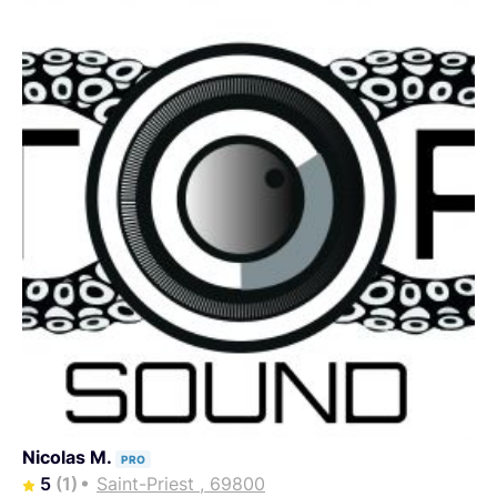
Nicolas M.
PRO
5
(1)
Saint-Priest , 69800