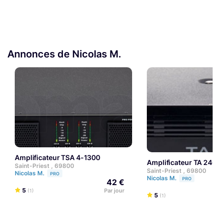
Annonces de Nicolas M.
Amplificateur TSA 4-1300
Amplificateur TA 240
Saint-Priest , 69800
Saint-Priest , 69800
Nicolas M.
PRO
Nicolas M.
PRO
42 €
5
Par jour
(1)
5
(1)