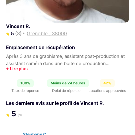
Vincent R.
5
(3)
Grenoble , 38000
Emplacement de récupération
Après 3 ans de graphisme, assistant post-production et
assistant caméra dans une boite de production
Parisienne (Brainworks / Woow Your Life / L'ensemble) je
suis de retour dans nos belles montagne pour réaliser
100%
Moins de 24 heures
42%
des projets de clips, concerts, corpo etc et peut donc
Taux de réponse
Délai de réponse
Locations approuvées
maintenant mettre à disposition mon parc de matériel.
Les derniers avis sur le profil de Vincent R.
5
(3)
Stephane C.