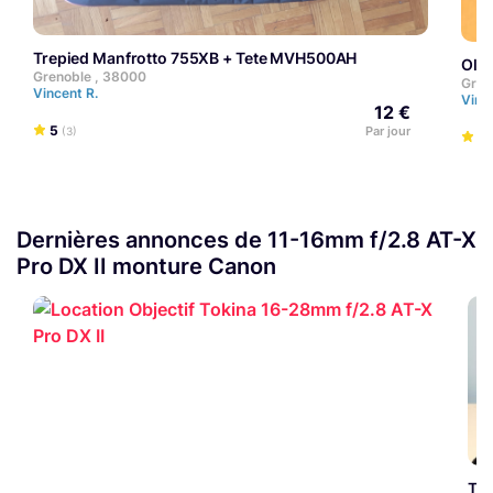
Trepied Manfrotto 755XB + Tete MVH500AH
Ol
Grenoble , 38000
Gren
Vincent R.
Vinc
12 €
5
Par jour
(3)
5
Dernières annonces de 11-16mm f/2.8 AT-X
Pro DX II monture Canon
To