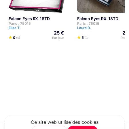
Falcon Eyes RX-18TD
Falcon Eyes RX-18TD
Paris , 75015
Paris , 75015
Elisa T.
Laure D.
25 €
25
0
5
Par jour
Par j
(0)
(3)