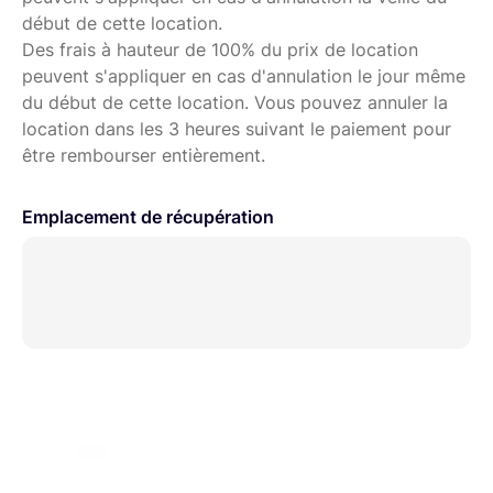
DJI RONIN S2 PRO COMBO, + RODE wireless go ;
début de cette location.
Des frais à hauteur de 100% du prix de location
ou
peuvent s'appliquer en cas d'annulation le jour même
PACK FILMAKER PRO : Sony A7 III, + Tamron 28-75 mm,
du début de cette location. Vous pouvez annuler la
+ Filtre ND variable, + micro VideoMic Pro+, +
location dans les 3 heures suivant le paiement pour
stabilisateur DJI RONIN S2 PRO COMBO, + RODE
être rembourser entièrement.
wireless go, + éclairage Falcon Eyes RX 18 100 W ;
Voir mes autres annonces pour louer un de ces PACKS
Emplacement de récupération
ou ARTICLES