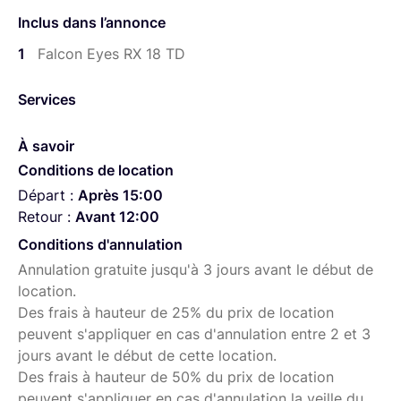
2 softbox,
Inclus dans l’annonce
1 sacoche de transport
1
Falcon Eyes RX 18 TD
Mes autres ARTICLES et PACKS disponibles :
Services
PACK PHOTO : Sony A7 III, + Tamron 28-75 mm + Filtre
ND variable ;
À savoir
ou
Conditions de location
PACK VIDEO : Sony A7 III, + Tamron 28-75 mm, + Filtre
Départ :
Après 15:00
ND variable, + micro VideoMic Pro+ ;
Retour :
Avant 12:00
ou
Conditions d'annulation
Annulation gratuite jusqu'à 3 jours avant le début de
PACK VIDEO+ : Sony A7 III, + Tamron 28-75 mm, + Filtre
location.
ND variable, + micro VideoMic Pro+, + stabilisateur DJI
Des frais à hauteur de 25% du prix de location
RONIN S2 PRO COMBO ;
peuvent s'appliquer en cas d'annulation entre 2 et 3
ou
jours avant le début de cette location.
PACK ULTIMATE : Sony A7 III, + Tamron 28-75 mm, +
Des frais à hauteur de 50% du prix de location
Filtre ND variable, + micro VideoMic Pro+, + stabilisateur
peuvent s'appliquer en cas d'annulation la veille du