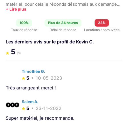
matériel, pour cela je réponds désormais aux demandes
de location dans l'heure. Les configurations louées sont
celles que j’utilise pour mes projets, elles sont donc
100%
Plus de 24 heures
23%
parfaitement éprouvées et optimisées pour des
Taux de réponse
Délai de réponse
Locations approuvées
tournages en toute sérénité. Le matériel est à récupérer
et à restituer dans le 15e arrondissement de Paris, 24/24,
Les derniers avis sur le profil de Kevin C.
7/7. À bientôt, Kevin
5
(3)
Timothée G.
5
10-05-2023
Très arrangeant merci !
Salem A.
5
23-11-2022
Super matériel, je recommande.