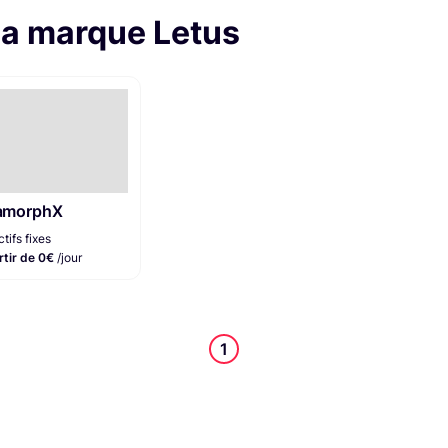
la marque Letus
amorphX
tifs fixes
rtir de 0€
/jour
1