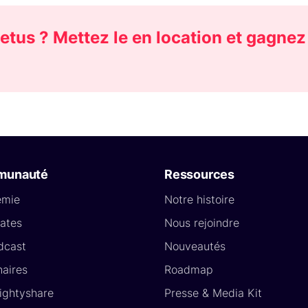
etus ? Mettez le en location et gagnez
munauté
Ressources
émie
Notre histoire
ates
Nous rejoindre
dcast
Nouveautés
naires
Roadmap
Lightyshare
Presse & Media Kit