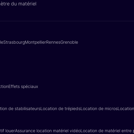
ètre du matériel
lle
Strasbourg
Montpellier
Rennes
Grenoble
tion
Effets spéciaux
tion de stabilisateurs
Location de trépieds
Location de micros
Locatio
if louer
Assurance location matériel vidéo
Location de matériel entre p