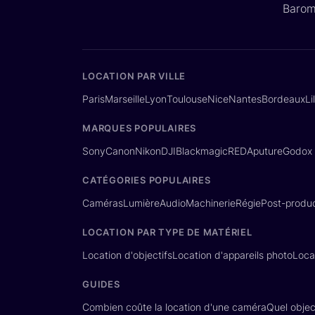
Barom
LOCATION PAR VILLE
Paris
Marseille
Lyon
Toulouse
Nice
Nantes
Bordeaux
Li
MARQUES POPULAIRES
Sony
Canon
Nikon
DJI
Blackmagic
RED
Aputure
Godox
CATÉGORIES POPULAIRES
Caméras
Lumière
Audio
Machinerie
Régie
Post-produc
LOCATION PAR TYPE DE MATÉRIEL
Location d'objectifs
Location d'appareils photo
Loca
GUIDES
Combien coûte la location d'une caméra
Quel object