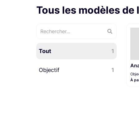
Tous les modèles de 
Tout
1
An
Objectif
1
Objec
À pa
Objectifs fixes
1