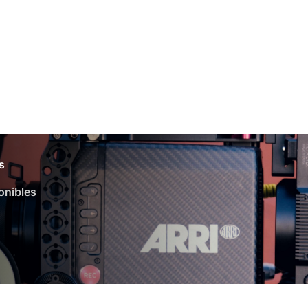
s
onibles