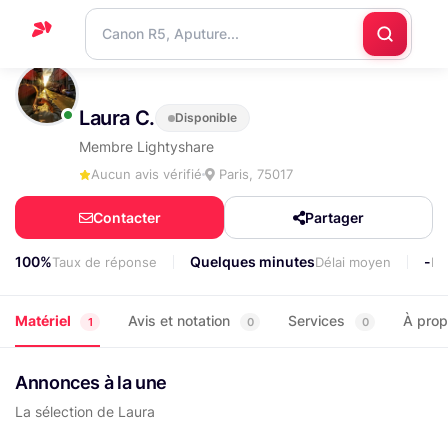
Accueil
Laura C.
Disponible
Support
Membre Lightyshare
Blog
Aucun avis vérifié
Paris, 75017
Nous
Contacter
Partager
contacter
100%
Quelques minutes
-
Taux de réponse
Délai moyen
Lo
Matériel
Avis et notation
Services
À pro
1
0
0
Annonces à la une
La sélection de Laura