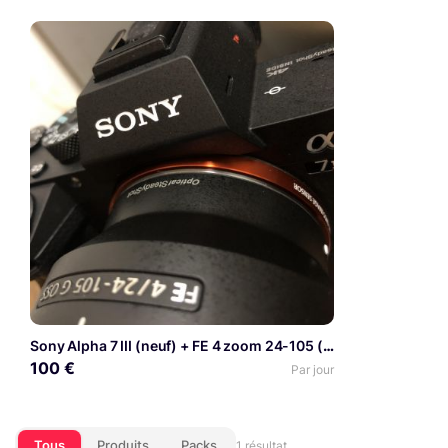
Sony Alpha 7 III (neuf) + FE 4 zoom 24-105 (neuf)+ micro RODE compact Pro (neuf)
100 €
Par jour
Tous
Produits
Packs
1 résultat