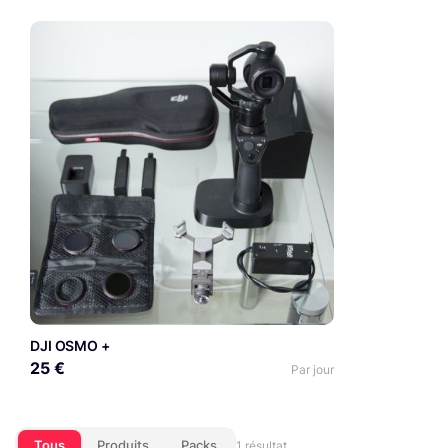
DJI OSMO +
25 €
Par jour
Tous
Produits
Packs
1 résultat