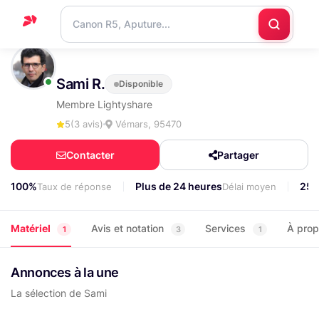
Accueil
Sami R.
Disponible
Support
Membre Lightyshare
Blog
5
(3 avis)
Vémars, 95470
Nous
Contacter
Partager
contacter
100%
Plus de 24 heures
25
Taux de réponse
Délai moyen
Matériel
Avis et notation
Services
À pro
1
3
1
Annonces à la une
La sélection de Sami