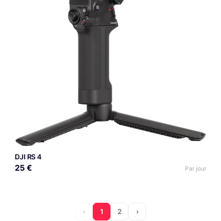
DJI RS 4
25 €
Par jour
‹
1
2
›