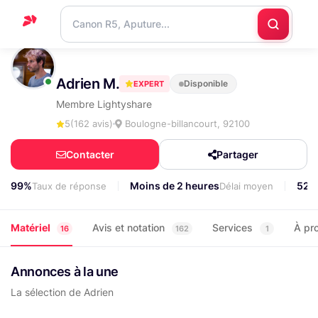
Accueil
Adrien M.
Disponible
EXPERT
Support
Membre Lightyshare
Blog
5
(162 avis)
Boulogne-billancourt, 92100
Nous
Contacter
Partager
contacter
99%
Moins de 2 heures
52%
Taux de réponse
Délai moyen
Matériel
Avis et notation
Services
À pr
16
162
1
Annonces à la une
La sélection de Adrien