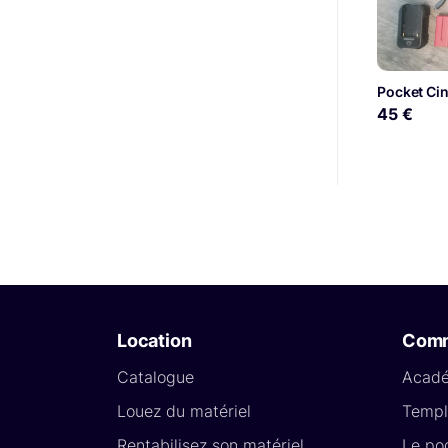
45 €
Location
Com
Catalogue
Acad
Louez du matériel
Templ
Rentabilisez son matériel
Le po