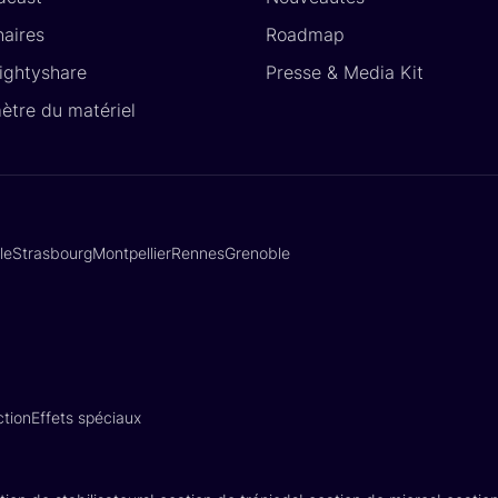
naires
Roadmap
Lightyshare
Presse & Media Kit
ètre du matériel
lle
Strasbourg
Montpellier
Rennes
Grenoble
tion
Effets spéciaux