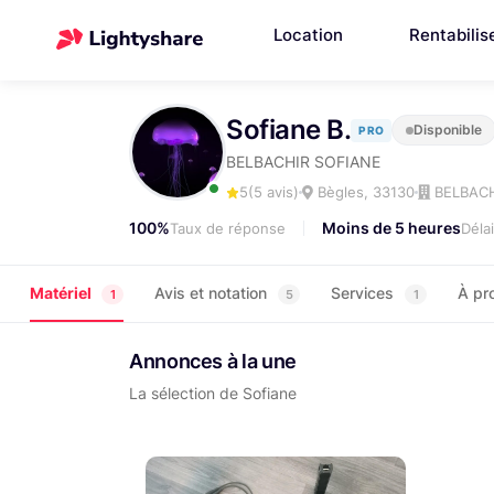
Location
Rentabilis
Sofiane B.
Disponible
PRO
BELBACHIR SOFIANE
5
(5 avis)
Bègles, 33130
BELBACH
100%
Moins de 5 heures
Taux de réponse
Déla
Matériel
Avis et notation
Services
À pr
1
5
1
Annonces à la une
La sélection de Sofiane