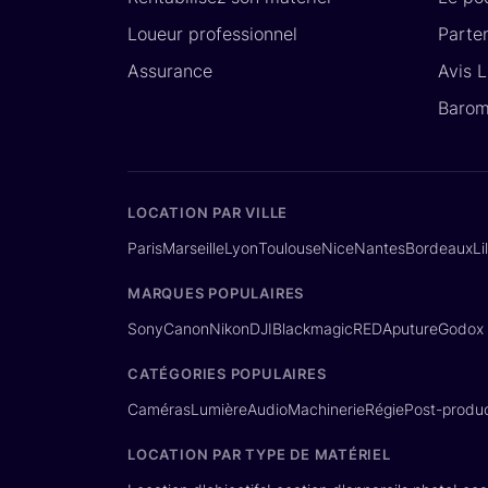
Loueur professionnel
Parte
Assurance
Avis 
Barom
LOCATION PAR VILLE
Paris
Marseille
Lyon
Toulouse
Nice
Nantes
Bordeaux
Li
MARQUES POPULAIRES
Sony
Canon
Nikon
DJI
Blackmagic
RED
Aputure
Godox
CATÉGORIES POPULAIRES
Caméras
Lumière
Audio
Machinerie
Régie
Post-produc
LOCATION PAR TYPE DE MATÉRIEL