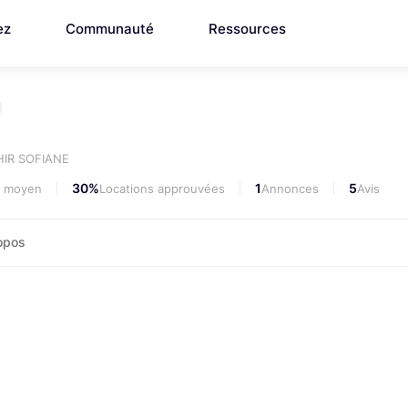
ez
Communauté
Ressources
IR SOFIANE
30%
1
5
i moyen
Locations approuvées
Annonces
Avis
opos