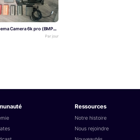
Pocket Cinema Camera 6k pro (BMPCC 6k pro) Basic kit
Par jour
munauté
Ressources
émie
Notre histoire
ates
Nous rejoindre
dcast
Nouveautés