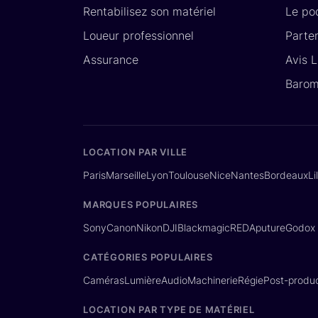
Rentabilisez son matériel
Le po
Loueur professionnel
Parte
Assurance
Avis 
Barom
LOCATION PAR VILLE
Paris
Marseille
Lyon
Toulouse
Nice
Nantes
Bordeaux
Li
MARQUES POPULAIRES
Sony
Canon
Nikon
DJI
Blackmagic
RED
Aputure
Godox
CATÉGORIES POPULAIRES
Caméras
Lumière
Audio
Machinerie
Régie
Post-produc
LOCATION PAR TYPE DE MATÉRIEL