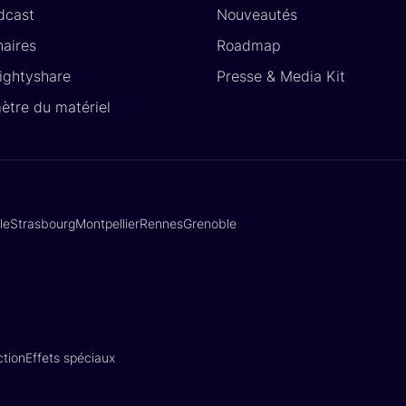
dcast
Nouveautés
naires
Roadmap
Lightyshare
Presse & Media Kit
ètre du matériel
lle
Strasbourg
Montpellier
Rennes
Grenoble
tion
Effets spéciaux