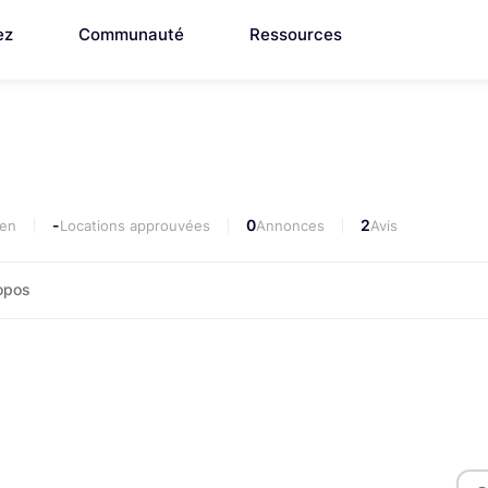
ez
Communauté
Ressources
-
0
2
yen
Locations approuvées
Annonces
Avis
opos