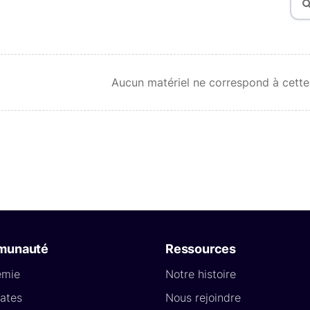
Aucun matériel ne correspond à cette
munauté
Ressources
émie
Notre histoire
ates
Nous rejoindre