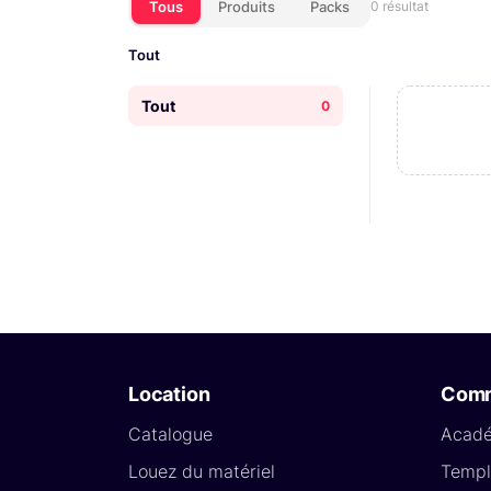
Tous
Produits
Packs
0 résultat
Tout
Tout
0
Location
Com
Catalogue
Acad
Louez du matériel
Templ