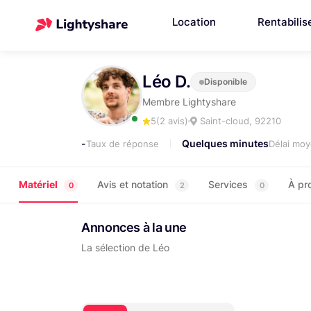
Location
Rentabilis
Léo D.
Disponible
Membre Lightyshare
5
(2 avis)
Saint-cloud, 92210
-
Quelques minutes
Taux de réponse
Délai mo
Matériel
Avis et notation
Services
À pr
0
2
0
Annonces à la une
La sélection de Léo