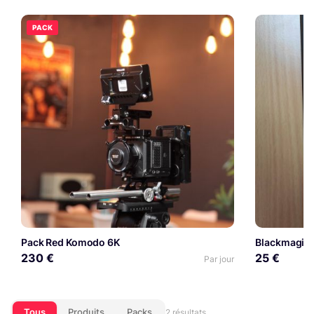
PACK
Pack Red Komodo 6K
Blackmagic 
230 €
25 €
Par jour
Tous
Produits
Packs
2 résultats