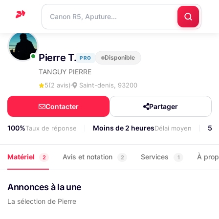
Accueil
Pierre T.
Disponible
PRO
Support
TANGUY PIERRE
Blog
5
(2 avis)
Saint-denis, 93200
Nous
Contacter
Partager
contacter
100%
Moins de 2 heures
53
Taux de réponse
Délai moyen
Matériel
Avis et notation
Services
À pro
2
2
1
Annonces à la une
La sélection de Pierre