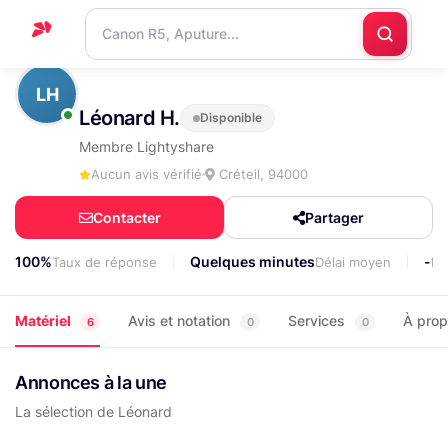
Accueil
LH
Léonard H.
Disponible
Support
Membre Lightyshare
Blog
Aucun avis vérifié
Créteil, 94000
Nous
Contacter
Partager
contacter
100%
Quelques minutes
-
Taux de réponse
Délai moyen
Lo
Matériel
Avis et notation
Services
À pro
6
0
0
Annonces à la une
La sélection de Léonard