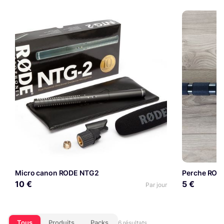
Micro canon RODE NTG2
Perche ROD
10 €
5 €
Par jour
Tous
Produits
Packs
6 résultats