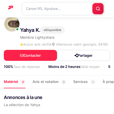
Accueil
Yahya K.
Disponible
Support
Membre Lightyshare
Blog
Aucun avis vérifié
Villeneuve-saint-georges, 94190
Nous
Contacter
Partager
contacter
100%
Moins de 2 heures
50
Taux de réponse
Délai moyen
Matériel
Avis et notation
Services
À pro
2
0
1
Annonces à la une
La sélection de Yahya