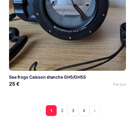
Sea frogs Caisson étanche GH5/GH5S
25 €
Par jour
‹
1
2
3
4
›