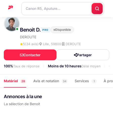
Accueil
Benoit D.
Disponible
PRO
Support
DEROUTE
Blog
5
(34 avis)
Lille, 59800
DEROUTE
Nous
Contacter
Partager
contacter
100%
Moins de 10 heures
6
Taux de réponse
Délai moyen
Matériel
Avis et notation
Services
À pr
28
34
1
Annonces à la une
La sélection de Benoit