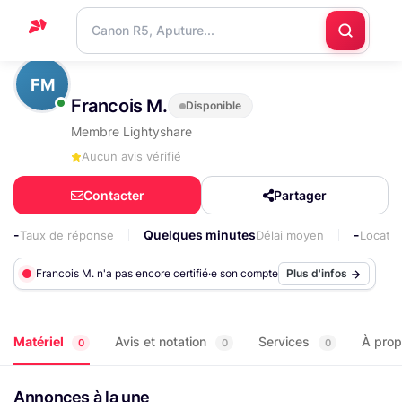
Accueil
FM
Francois M.
Disponible
Support
Membre Lightyshare
Blog
Aucun avis vérifié
Nous
Contacter
Partager
contacter
-
Quelques minutes
-
Taux de réponse
Délai moyen
Locati
Francois M. n'a pas encore certifié·e son compte
Plus d'infos
Matériel
Avis et notation
Services
À pro
0
0
0
Annonces à la une