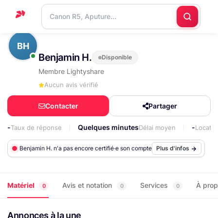
Accueil
BH
Benjamin H.
Disponible
Support
Membre Lightyshare
Blog
Aucun avis vérifié
Nous
Contacter
Partager
contacter
-
Quelques minutes
-
Taux de réponse
Délai moyen
Locati
Benjamin H. n'a pas encore certifié·e son compte
Plus d'infos
Matériel
Avis et notation
Services
À pro
0
0
0
Annonces à la une