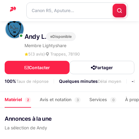
Accueil
Andy L.
Disponible
Support
Membre Lightyshare
Blog
5
(3 avis)
Trappes, 78190
Nous
Contacter
Partager
contacter
100%
Quelques minutes
-
Taux de réponse
Délai moyen
Lo
Matériel
Avis et notation
Services
À pro
2
3
0
Annonces à la une
La sélection de Andy