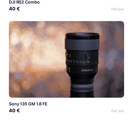
DJI RS2 Combo
40 €
Par jour
Sony 135 GM 1.8 FE
40 €
Par jour