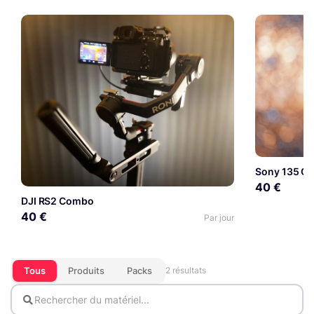
Sony 135 GM
40 €
DJI RS2 Combo
40 €
Par jour
Tous
Produits
Packs
2 résultats