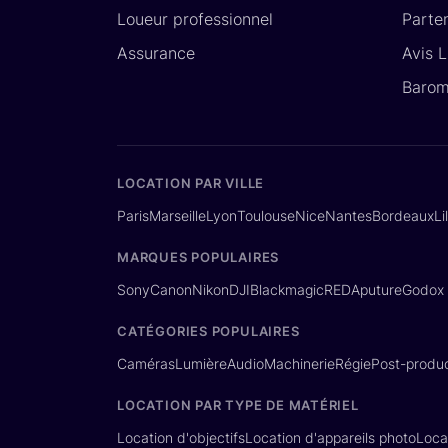
Loueur professionnel
Parte
Assurance
Avis 
Barom
LOCATION PAR VILLE
Paris
Marseille
Lyon
Toulouse
Nice
Nantes
Bordeaux
Li
MARQUES POPULAIRES
Sony
Canon
Nikon
DJI
Blackmagic
RED
Aputure
Godox
CATÉGORIES POPULAIRES
Caméras
Lumière
Audio
Machinerie
Régie
Post-produc
LOCATION PAR TYPE DE MATÉRIEL
Location d'objectifs
Location d'appareils photo
Loca