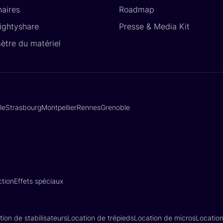
naires
Roadmap
Lightyshare
Presse & Media Kit
ètre du matériel
lle
Strasbourg
Montpellier
Rennes
Grenoble
tion
Effets spéciaux
tion de stabilisateurs
Location de trépieds
Location de micros
Locatio