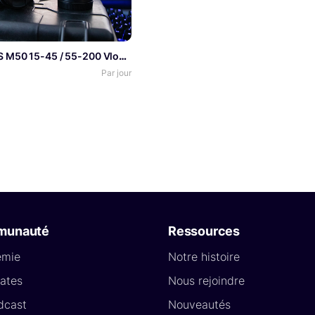
Canon EOS M50 15-45 / 55-200 Vlog / Photo
Par jour
munauté
Ressources
émie
Notre histoire
ates
Nous rejoindre
dcast
Nouveautés