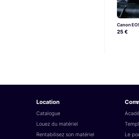
25 €
Location
Com
Catalogue
Acad
Louez du matériel
Templ
Rentabilisez son matériel
Le po