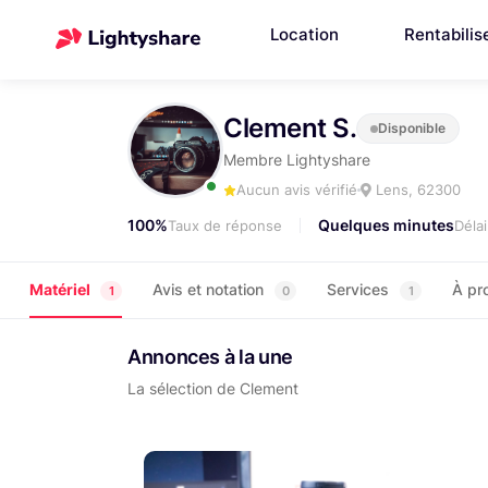
Location
Rentabilis
Clement S.
Disponible
Membre Lightyshare
Aucun avis vérifié
Lens, 62300
100%
Quelques minutes
Taux de réponse
Déla
Matériel
Avis et notation
Services
À pr
1
0
1
Annonces à la une
La sélection de Clement