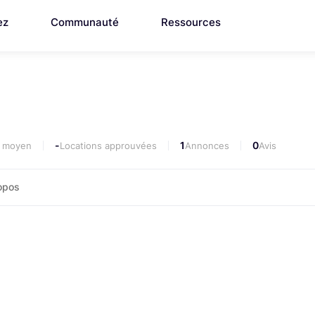
ez
Communauté
Ressources
-
1
0
i moyen
Locations approuvées
Annonces
Avis
opos