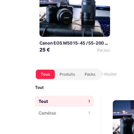
Canon EOS M50 15-45 / 55-200 Vlog / Photo
25 €
Par jour
Tous
Produits
Packs
1 résultat
Tout
Tout
1
Caméras
1