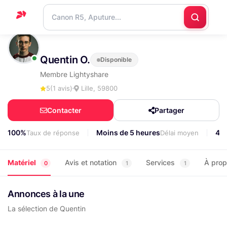
Accueil
Quentin O.
Disponible
Support
Membre Lightyshare
Blog
5
(1 avis)
Lille, 59800
Nous
Contacter
Partager
contacter
100%
Moins de 5 heures
48
Taux de réponse
Délai moyen
Matériel
Avis et notation
Services
À pro
0
1
1
Annonces à la une
La sélection de Quentin