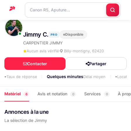
Accueil
Jimmy C.
Disponible
PRO
Support
CARPENTIER JIMMY
Blog
Aucun avis vérifié
Billy-montigny, 62420
Nous
Contacter
Partager
contacter
-
Quelques minutes
-
Taux de réponse
Délai moyen
Locati
Matériel
Avis et notation
Services
À pro
6
0
0
Annonces à la une
La sélection de Jimmy