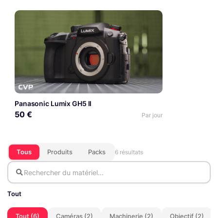
Panasonic Lumix GH5 II
50 €
Par jour
Tous
Produits
Packs
6 résultats
Tout
Tout (6)
Caméras (2)
Machinerie (2)
Objectif (2)