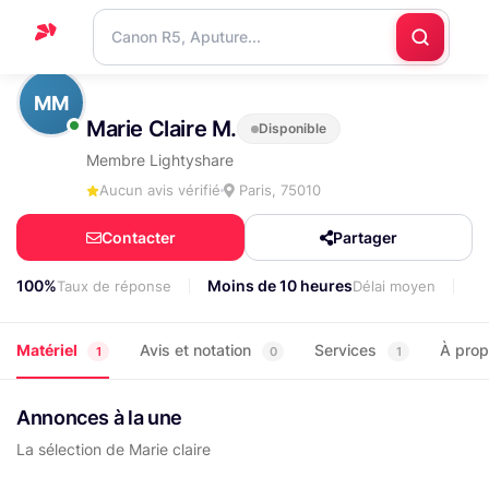
Accueil
MM
Marie Claire M.
Disponible
Support
Membre Lightyshare
Blog
Aucun avis vérifié
Paris, 75010
Nous
Contacter
Partager
contacter
100%
Moins de 10 heures
5
Taux de réponse
Délai moyen
Matériel
Avis et notation
Services
À pro
1
0
1
Annonces à la une
La sélection de Marie claire