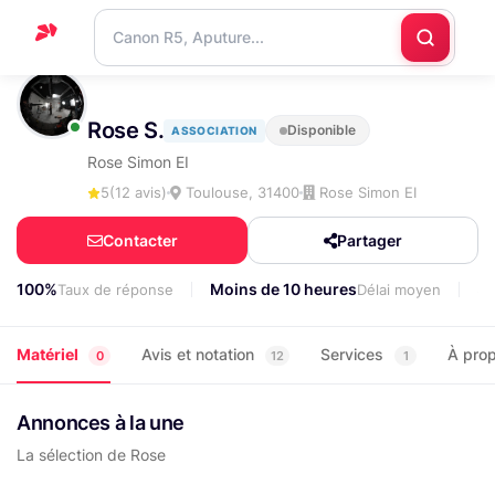
Accueil
Rose S.
Disponible
ASSOCIATION
Support
Rose Simon EI
Blog
5
(12 avis)
Toulouse, 31400
Rose Simon EI
Nous
Contacter
Partager
contacter
100%
Moins de 10 heures
5
Taux de réponse
Délai moyen
Matériel
Avis et notation
Services
À pro
0
12
1
Annonces à la une
La sélection de Rose