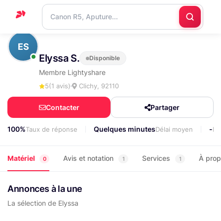
Accueil
ES
Elyssa S.
Disponible
Support
Membre Lightyshare
Blog
5
(1 avis)
Clichy, 92110
Nous
Contacter
Partager
contacter
100%
Quelques minutes
-
Taux de réponse
Délai moyen
Lo
Matériel
Avis et notation
Services
À pro
0
1
1
Annonces à la une
La sélection de Elyssa