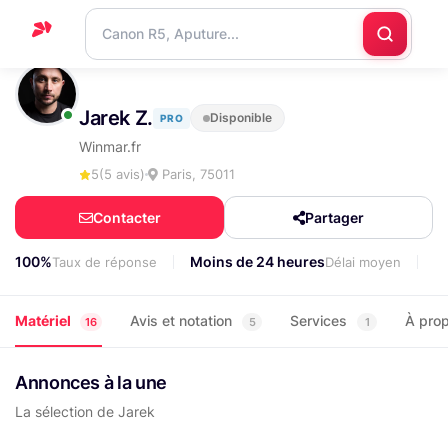
Accueil
Jarek Z.
Disponible
PRO
Support
Winmar.fr
Blog
5
(5 avis)
Paris, 75011
Nous
Contacter
Partager
contacter
100%
Moins de 24 heures
3
Taux de réponse
Délai moyen
Matériel
Avis et notation
Services
À pro
16
5
1
Annonces à la une
La sélection de Jarek