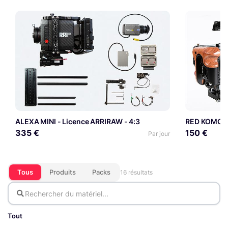
ALEXA MINI - Licence ARRIRAW - 4:3
RED KOMOD
335 €
150 €
Par jour
Tous
Produits
Packs
16 résultats
Tout