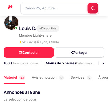
Accueil
Louis D.
Disponible
Support
Membre Lightyshare
Blog
5
(17 avis)
Lyon, 69004
Nous
Contacter
Partager
contacter
100%
Moins de 5 heures
75
Taux de réponse
Délai moyen
Matériel
Avis et notation
Services
À pro
23
17
0
Annonces à la une
La sélection de Louis