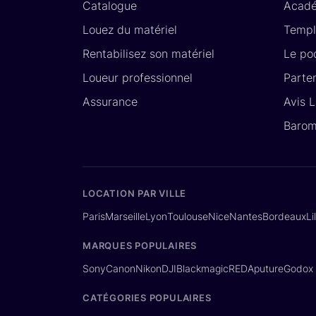
Catalogue
Acad
Louez du matériel
Templ
Rentabilisez son matériel
Le po
Loueur professionnel
Parte
Assurance
Avis 
Barom
LOCATION PAR VILLE
Paris
Marseille
Lyon
Toulouse
Nice
Nantes
Bordeaux
Li
MARQUES POPULAIRES
Sony
Canon
Nikon
DJI
Blackmagic
RED
Aputure
Godox
CATÉGORIES POPULAIRES