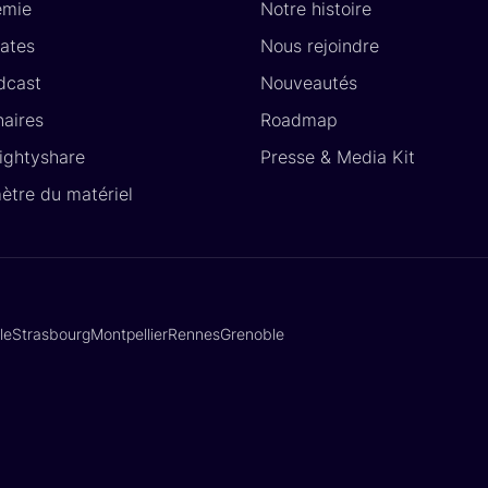
émie
Notre histoire
ates
Nous rejoindre
dcast
Nouveautés
naires
Roadmap
Lightyshare
Presse & Media Kit
ètre du matériel
lle
Strasbourg
Montpellier
Rennes
Grenoble