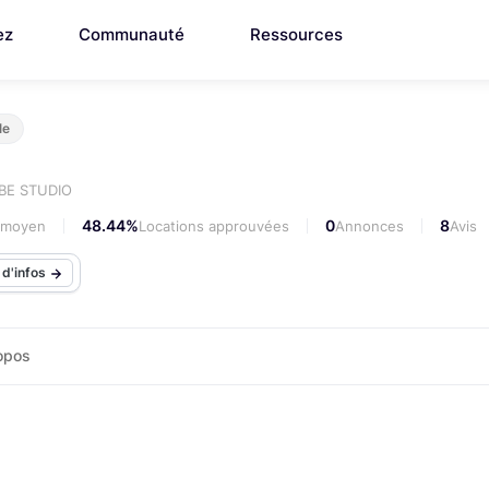
ez
Communauté
Ressources
le
BE STUDIO
48.44%
0
8
i moyen
Locations approuvées
Annonces
Avis
 d'infos
opos