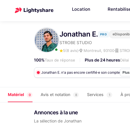
Location
Rentabilis
Jonathan E.
Disponib
PRO
STROBE STUDIO
5
(8 avis)
Montreuil, 93100
STRO
100%
Plus de 24 heures
Taux de réponse
Déla
Jonathan E. n'a pas encore certifié·e son compte
Plus
Matériel
Avis et notation
Services
À pr
0
8
1
Annonces à la une
La sélection de Jonathan