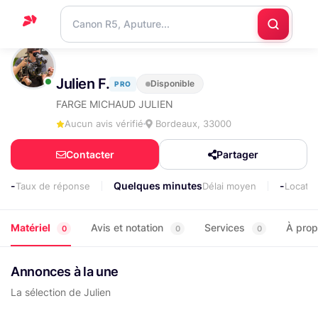
Accueil
Julien F.
Disponible
PRO
Support
FARGE MICHAUD JULIEN
Blog
Aucun avis vérifié
Bordeaux, 33000
Nous
Contacter
Partager
contacter
-
Quelques minutes
-
Taux de réponse
Délai moyen
Locati
Matériel
Avis et notation
Services
À pro
0
0
0
Annonces à la une
La sélection de Julien