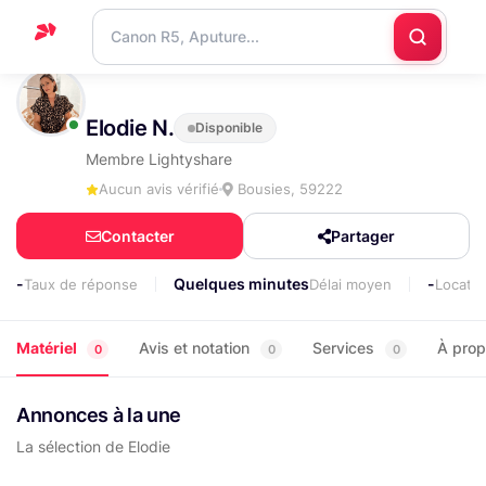
Accueil
Elodie N.
Disponible
Support
Membre Lightyshare
Blog
Aucun avis vérifié
Bousies, 59222
Nous
Contacter
Partager
contacter
-
Quelques minutes
-
Taux de réponse
Délai moyen
Locati
Matériel
Avis et notation
Services
À pro
0
0
0
Annonces à la une
La sélection de Elodie