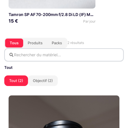
Tamron SP AF 70-200mm f/2.8 Di LD (IF) Macro - Monture Canon EF
15 €
Par jour
Tous
Produits
Packs
2 résultats
Tout
Tout (2)
Objectif (2)