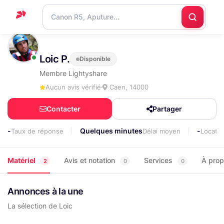
Accueil
Loic P.
Disponible
Support
Membre Lightyshare
Blog
Aucun avis vérifié
Caen, 14000
Nous
Contacter
Partager
contacter
-
Quelques minutes
-
Taux de réponse
Délai moyen
Locati
Matériel
Avis et notation
Services
À pro
2
0
0
Annonces à la une
La sélection de Loic