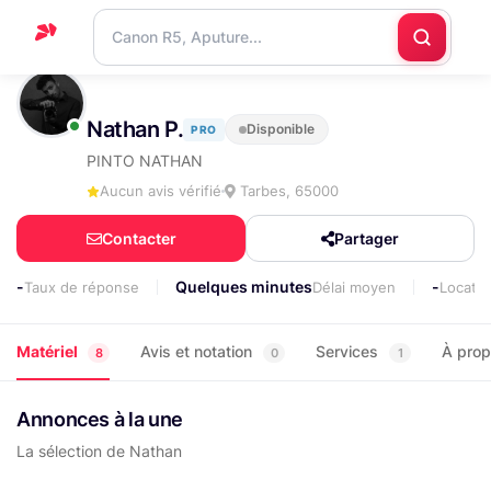
Accueil
Nathan P.
Disponible
PRO
Support
PINTO NATHAN
Blog
Aucun avis vérifié
Tarbes, 65000
Nous
Contacter
Partager
contacter
-
Quelques minutes
-
Taux de réponse
Délai moyen
Locati
Matériel
Avis et notation
Services
À pro
8
0
1
Annonces à la une
La sélection de Nathan