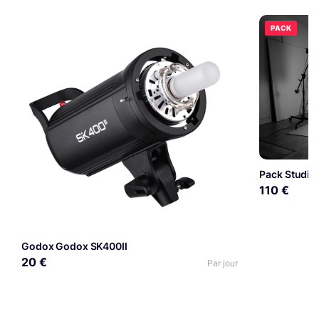
PACK
Pack Studio
110 €
Godox Godox SK400II
20 €
Par jour