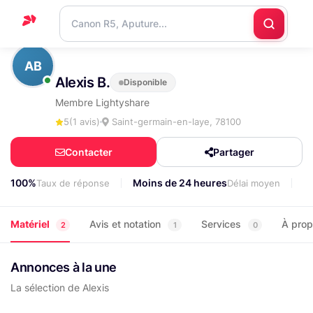
Accueil
AB
Alexis B.
Disponible
Support
Membre Lightyshare
Blog
5
(1 avis)
Saint-germain-en-laye, 78100
Nous
Contacter
Partager
contacter
100%
Moins de 24 heures
6
Taux de réponse
Délai moyen
Matériel
Avis et notation
Services
À pro
2
1
0
Annonces à la une
La sélection de Alexis