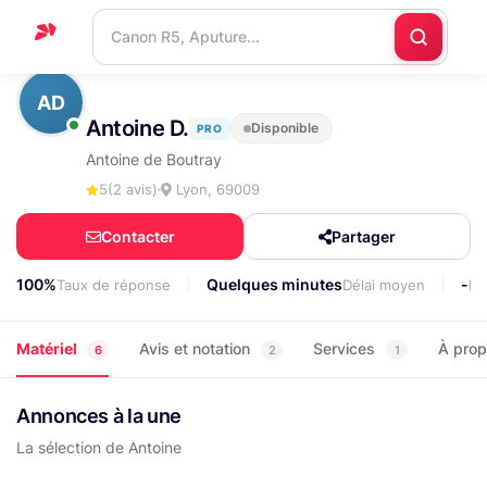
Accueil
AD
Antoine D.
Disponible
PRO
Support
Antoine de Boutray
Blog
5
(2 avis)
Lyon, 69009
Nous
Contacter
Partager
contacter
100%
Quelques minutes
-
Taux de réponse
Délai moyen
Lo
Matériel
Avis et notation
Services
À pro
6
2
1
Annonces à la une
La sélection de Antoine