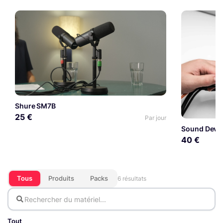
Shure SM7B
25 €
Par jour
Sound Devic
40 €
Tous
Produits
Packs
6 résultats
Tout