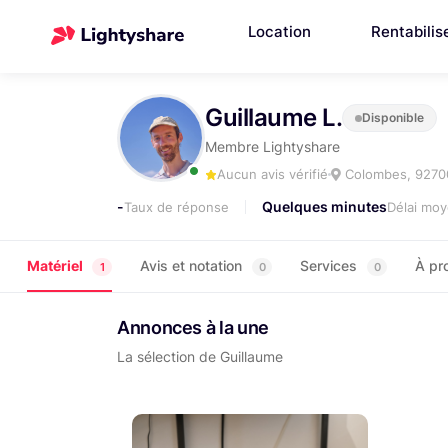
Location
Rentabilis
Guillaume L.
Disponible
Membre Lightyshare
Aucun avis vérifié
Colombes, 9270
-
Quelques minutes
Taux de réponse
Délai mo
Matériel
Avis et notation
Services
À pr
1
0
0
Annonces à la une
La sélection de Guillaume