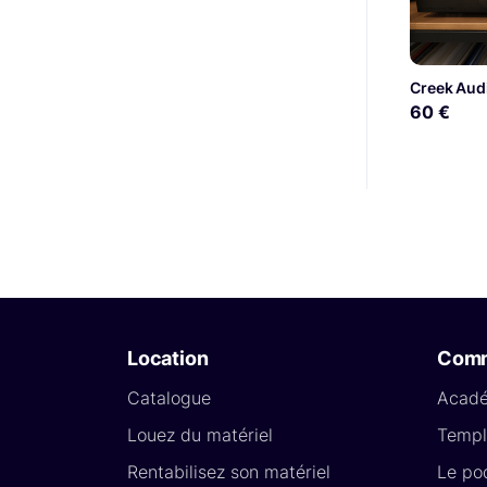
Creek Aud
60 €
Location
Com
Catalogue
Acad
Louez du matériel
Templ
Rentabilisez son matériel
Le po