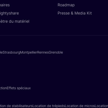
naires
Roadmap
Lightyshare
Presse & Media Kit
ètre du matériel
lle
Strasbourg
Montpellier
Rennes
Grenoble
tion
Effets spéciaux
tion de stabilisateurs
Location de trépieds
Location de micros
Locatio