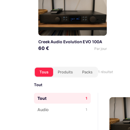
Creek Audio Evolution EVO 100A
60 €
Par jour
Tous
Produits
Packs
1 résultat
Tout
Tout
1
Audio
1