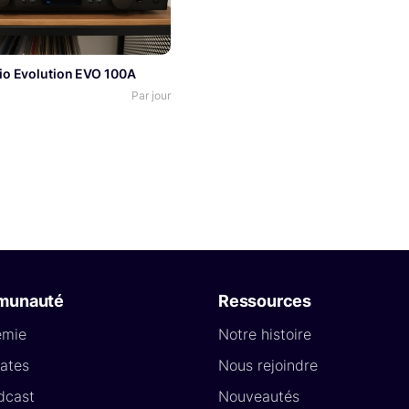
io Evolution EVO 100A
Par jour
munauté
Ressources
émie
Notre histoire
ates
Nous rejoindre
dcast
Nouveautés