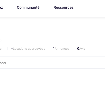
ez
Communauté
Ressources
0
-
1
0
yen
Locations approuvées
Annonces
Avis
opos