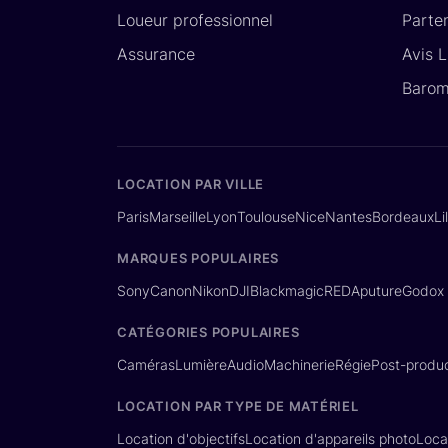
Loueur professionnel
Parte
Assurance
Avis 
Barom
LOCATION PAR VILLE
Paris
Marseille
Lyon
Toulouse
Nice
Nantes
Bordeaux
Li
MARQUES POPULAIRES
Sony
Canon
Nikon
DJI
Blackmagic
RED
Aputure
Godox
CATÉGORIES POPULAIRES
Caméras
Lumière
Audio
Machinerie
Régie
Post-produc
LOCATION PAR TYPE DE MATÉRIEL
Location d'objectifs
Location d'appareils photo
Loca