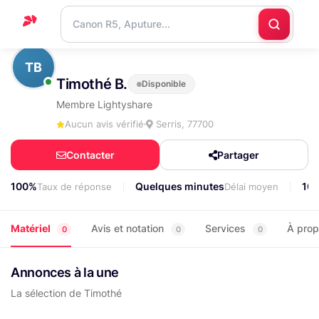
Accueil
TB
Timothé B.
Disponible
Support
Membre Lightyshare
Blog
Aucun avis vérifié
Serris, 77700
Nous
Contacter
Partager
contacter
100%
Quelques minutes
10
Taux de réponse
Délai moyen
Matériel
Avis et notation
Services
À pro
0
0
0
Annonces à la une
La sélection de Timothé