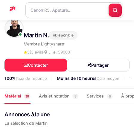
Accueil
Martin N.
Disponible
Support
Membre Lightyshare
Blog
5
(3 avis)
Lille, 59000
Nous
Contacter
Partager
contacter
100%
Moins de 10 heures
7
Taux de réponse
Délai moyen
Matériel
Avis et notation
Services
À pro
16
3
0
Annonces à la une
La sélection de Martin