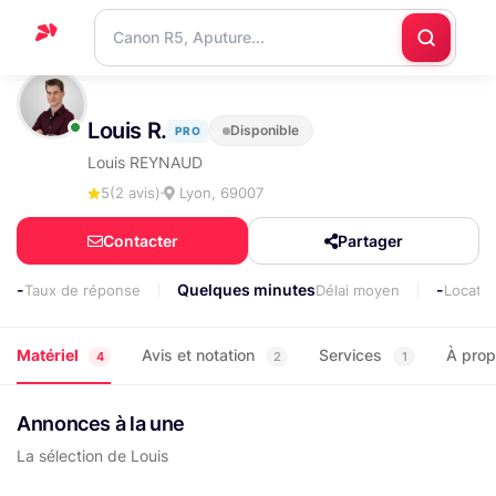
Accueil
Louis R.
Disponible
PRO
Support
Louis REYNAUD
Blog
5
(2 avis)
Lyon, 69007
Nous
Contacter
Partager
contacter
-
Quelques minutes
-
Taux de réponse
Délai moyen
Locati
Matériel
Avis et notation
Services
À pro
4
2
1
Annonces à la une
La sélection de Louis