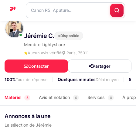
Accueil
Jérémie C.
Disponible
Support
Membre Lightyshare
Blog
Aucun avis vérifié
Paris, 75011
Nous
Contacter
Partager
contacter
100%
Quelques minutes
50
Taux de réponse
Délai moyen
Matériel
Avis et notation
Services
À pro
5
0
0
Annonces à la une
La sélection de Jérémie