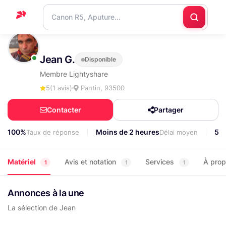
Accueil
Jean G.
Disponible
Support
Membre Lightyshare
Blog
5
(1 avis)
Pantin, 93500
Nous
Contacter
Partager
contacter
100%
Moins de 2 heures
53
Taux de réponse
Délai moyen
Matériel
Avis et notation
Services
À pro
1
1
1
Annonces à la une
La sélection de Jean