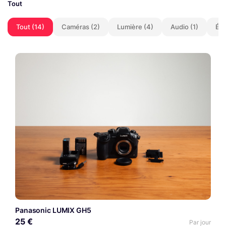
Tout
Tout (14)
Caméras (2)
Lumière (4)
Audio (1)
Éne
Panasonic LUMIX GH5
25 €
Par jour