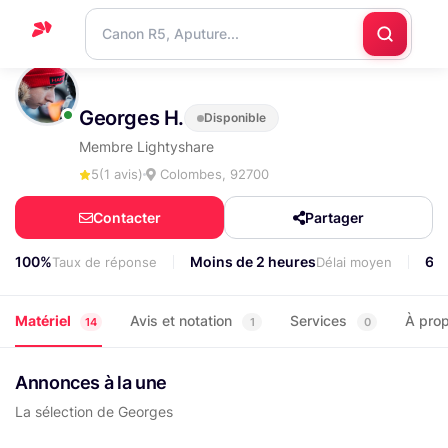
Accueil
Georges H.
Disponible
Support
Membre Lightyshare
Blog
5
(1 avis)
Colombes, 92700
Nous
Contacter
Partager
contacter
100%
Moins de 2 heures
66
Taux de réponse
Délai moyen
Matériel
Avis et notation
Services
À pro
14
1
0
Annonces à la une
La sélection de Georges