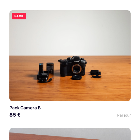
PACK
Pack Camera B
85 €
Par jour