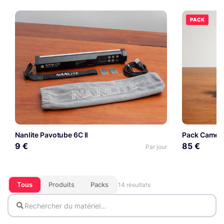
PACK
Nanlite Pavotube 6C II
Pack Camer
9 €
85 €
Par jour
Tous
Produits
Packs
14 résultats