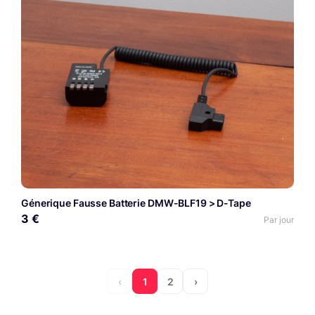
Génerique Fausse Batterie DMW-BLF19 > D-Tape
3 €
Par jour
‹
1
2
›