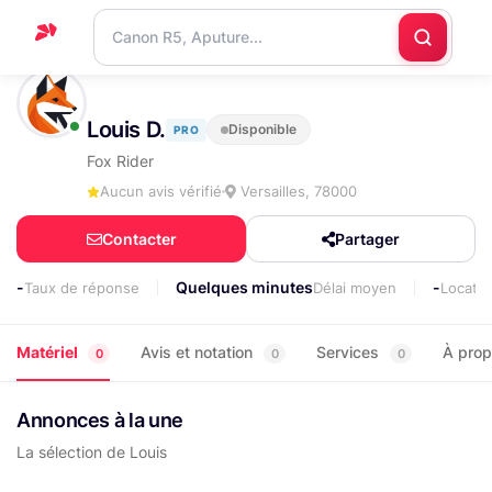
Accueil
Louis D.
Disponible
PRO
Support
Fox Rider
Blog
Aucun avis vérifié
Versailles, 78000
Nous
Contacter
Partager
contacter
-
Quelques minutes
-
Taux de réponse
Délai moyen
Locati
Matériel
Avis et notation
Services
À pro
0
0
0
Annonces à la une
La sélection de Louis