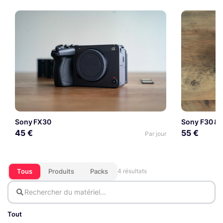
Sony FX30
Sony F30 & 
45 €
55 €
Par jour
Tous
Produits
Packs
4 résultats
Tout