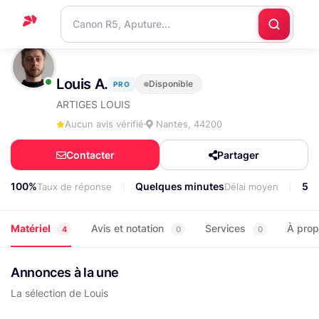
Accueil
Louis A.
Disponible
PRO
Support
ARTIGES LOUIS
Blog
Aucun avis vérifié
Nantes, 44200
Nous
Contacter
Partager
contacter
100%
Quelques minutes
50
Taux de réponse
Délai moyen
Matériel
Avis et notation
Services
À pro
4
0
0
Annonces à la une
La sélection de Louis