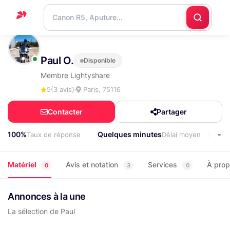
Accueil
Paul O.
Disponible
Support
Membre Lightyshare
Blog
5
(3 avis)
Paris, 75116
Nous
Contacter
Partager
contacter
100%
Quelques minutes
-
Taux de réponse
Délai moyen
Lo
Matériel
Avis et notation
Services
À pro
0
3
0
Annonces à la une
La sélection de Paul