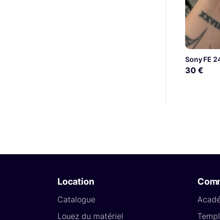
Sony FE 2
30 €
Location
Com
Catalogue
Acad
Louez du matériel
Templ