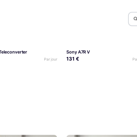
Teleconverter
Sony A7R V
131 €
Par jour
Pa