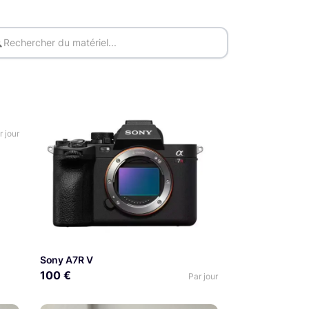
r jour
Sony A7R V
100 €
Par jour