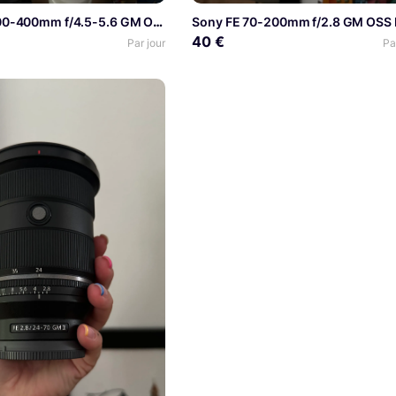
Sony FE 100-400mm f/4.5-5.6 GM OSS
Sony FE 70-200mm f/2.8 GM OSS I
40 €
Par jour
Pa