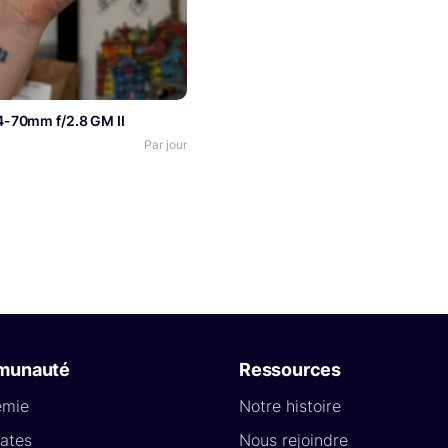
4-70mm f/2.8 GM II
Par jour
munauté
Ressources
émie
Notre histoire
ates
Nous rejoindre