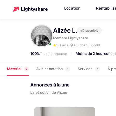
Location
Rentabilis
Alizée L.
Disponible
Membre Lightyshare
5
(1 avis)
Guichen, 35580
100%
Moins de 2 heures
Taux de réponse
Déla
Matériel
Avis et notation
Services
À pr
7
1
1
Annonces à la une
La sélection de Alizée