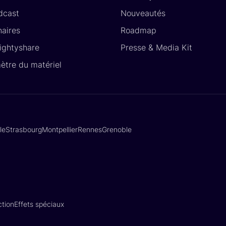
dcast
Nouveautés
naires
Roadmap
Lightyshare
Presse & Media Kit
ètre du matériel
lle
Strasbourg
Montpellier
Rennes
Grenoble
tion
Effets spéciaux