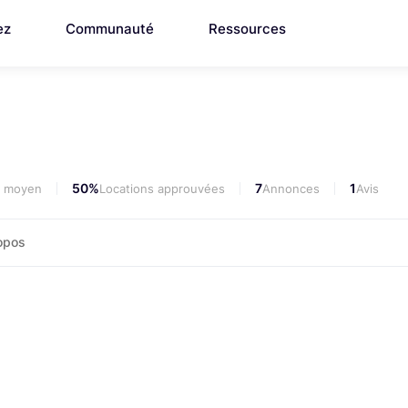
ez
Communauté
Ressources
50%
7
1
i moyen
Locations approuvées
Annonces
Avis
opos