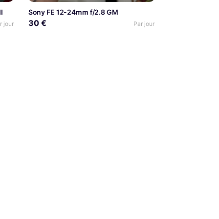
I
Sony FE 12-24mm f/2.8 GM
30 €
r jour
Par jour