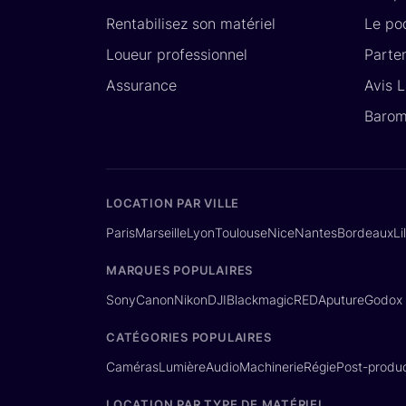
Rentabilisez son matériel
Le po
Loueur professionnel
Parte
Assurance
Avis 
Barom
LOCATION PAR VILLE
Paris
Marseille
Lyon
Toulouse
Nice
Nantes
Bordeaux
Li
MARQUES POPULAIRES
Sony
Canon
Nikon
DJI
Blackmagic
RED
Aputure
Godox
CATÉGORIES POPULAIRES
Caméras
Lumière
Audio
Machinerie
Régie
Post-produc
LOCATION PAR TYPE DE MATÉRIEL