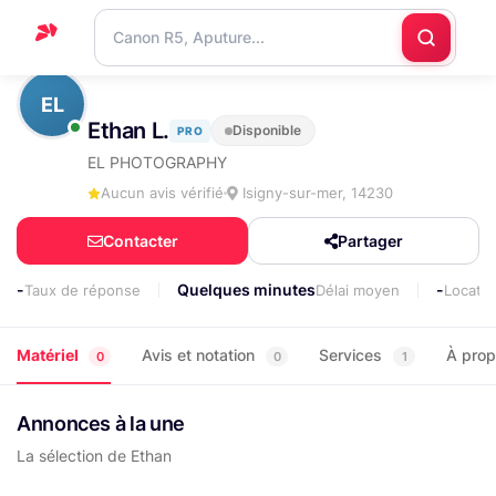
Accueil
EL
Ethan L.
Disponible
PRO
Support
EL PHOTOGRAPHY
Blog
Aucun avis vérifié
Isigny-sur-mer, 14230
Nous
Contacter
Partager
contacter
-
Quelques minutes
-
Taux de réponse
Délai moyen
Locati
Matériel
Avis et notation
Services
À pro
0
0
1
Annonces à la une
La sélection de Ethan