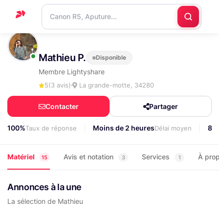
Accueil
Mathieu P.
Disponible
Support
Membre Lightyshare
Blog
5
(3 avis)
La grande-motte, 34280
Nous
Contacter
Partager
contacter
100%
Moins de 2 heures
85
Taux de réponse
Délai moyen
Matériel
Avis et notation
Services
À pro
15
3
1
Annonces à la une
La sélection de Mathieu