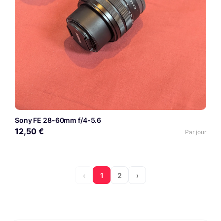
Sony FE 28-60mm f/4-5.6
12,50 €
Par jour
‹
1
2
›