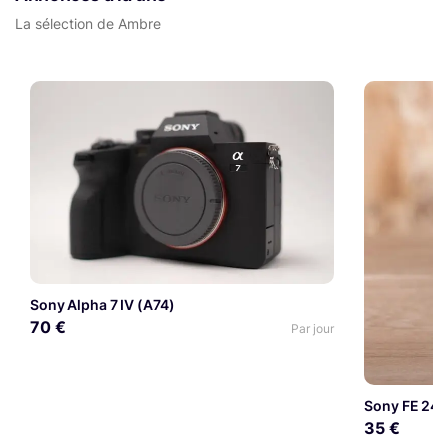
La sélection de Ambre
Sony Alpha 7 IV (A74)
70 €
Par jour
Sony FE 24
35 €