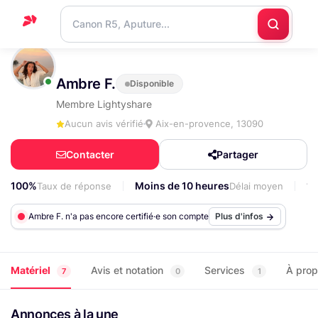
Accueil
Ambre F.
Disponible
Support
Membre Lightyshare
Blog
Aucun avis vérifié
Aix-en-provence, 13090
Nous
Contacter
Partager
contacter
100%
Moins de 10 heures
1
Taux de réponse
Délai moyen
Ambre F. n'a pas encore certifié·e son compte
Plus d'infos
Matériel
Avis et notation
Services
À pro
7
0
1
Annonces à la une