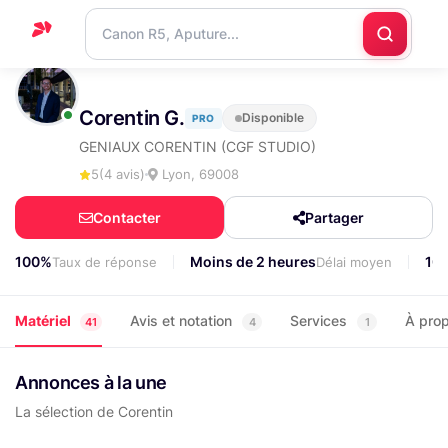
Accueil
Corentin G.
Disponible
PRO
Support
GENIAUX CORENTIN (CGF STUDIO)
Blog
5
(4 avis)
Lyon, 69008
Nous
Contacter
Partager
contacter
100%
Moins de 2 heures
10
Taux de réponse
Délai moyen
Matériel
Avis et notation
Services
À pro
41
4
1
Annonces à la une
La sélection de Corentin