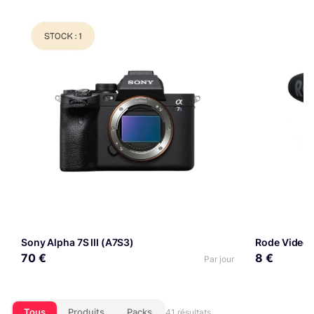
Sony Alpha 7S III (A7S3)
Rode VideoM
70 €
8 €
Par jour
Tous
Produits
Packs
41 résultats