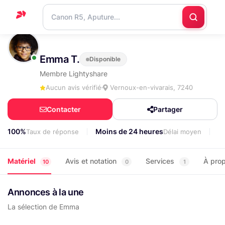
Accueil
Emma T.
Disponible
Support
Membre Lightyshare
Blog
Aucun avis vérifié
Vernoux-en-vivarais, 7240
Nous
Contacter
Partager
contacter
100%
Moins de 24 heures
3
Taux de réponse
Délai moyen
Matériel
Avis et notation
Services
À pro
10
0
1
Annonces à la une
La sélection de Emma