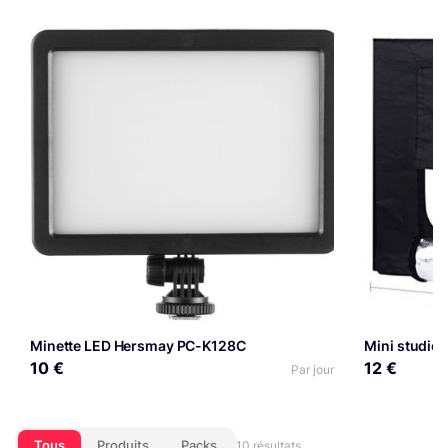
Minette LED Hersmay PC-K128C
Mini studio
10 €
12 €
Par jour
Tous
Produits
Packs
10 résultats