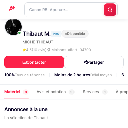
Accueil
Thibaut M.
Disponible
PRO
Support
MICHE THIBAUT
Blog
4.5
(10 avis)
Maisons-alfort, 94700
Nous
Contacter
Partager
contacter
100%
Moins de 2 heures
67
Taux de réponse
Délai moyen
Matériel
Avis et notation
Services
À pro
8
10
1
Annonces à la une
La sélection de Thibaut