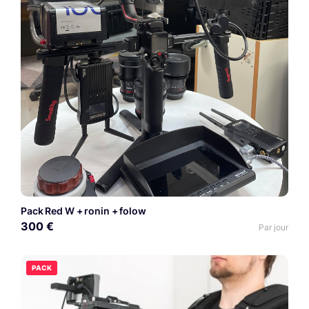
Pack Red W + ronin + folow
300 €
Par jour
PACK