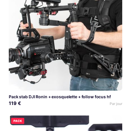
Pack stab DJI Ronin + exosquelette + follow focus hf
119 €
Par jour
PACK