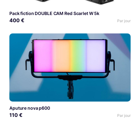
Pack fiction DOUBLE CAM Red Scarlet W 5k
400 €
Par jour
Aputure nova p600
110 €
Par jour