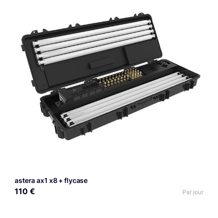
astera ax1 x8 + flycase
110 €
Par jour