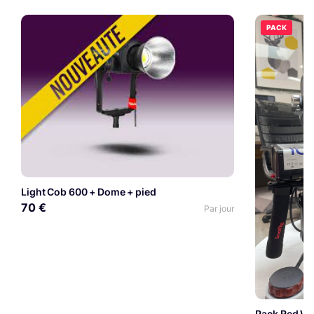
PACK
Light Cob 600 + Dome + pied
70 €
Par jour
Pack Red W 