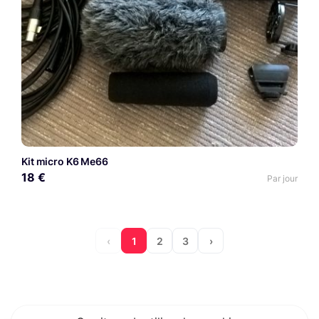
Kit micro K6 Me66
18 €
Par jour
‹
1
2
3
›