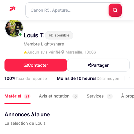
Accueil
Louis T.
Disponible
Support
Membre Lightyshare
Blog
Aucun avis vérifié
Marseille, 13006
Nous
Contacter
Partager
contacter
100%
Moins de 10 heures
9
Taux de réponse
Délai moyen
Matériel
Avis et notation
Services
À pro
21
0
1
Annonces à la une
La sélection de Louis