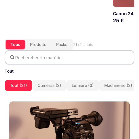
Canon 24-1
25 €
Tous
Produits
Packs
21 résultats
Tout
Tout (21)
Caméras (3)
Lumière (3)
Machinerie (2)